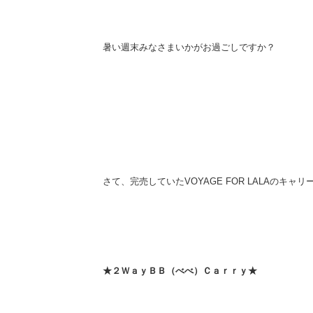
暑い週末みなさまいかがお過ごしですか？
さて、完売していたVOYAGE FOR LALAのキャ
★２ＷａｙＢＢ（べべ）Ｃａｒｒｙ★