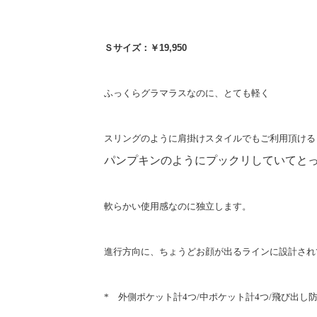
Ｓサイズ：￥19,950
ふっくらグラマラスなのに、とても軽く
スリングのように肩掛けスタイルでもご利用頂ける
パンプキンのようにプックリしていて
と
軟らかい使用感なのに独立します。
進行方向に、ちょうどお顔が出るラインに設計され
* 外側ポケット計
4
つ
/
中ポケット計
4
つ
/
飛び出し