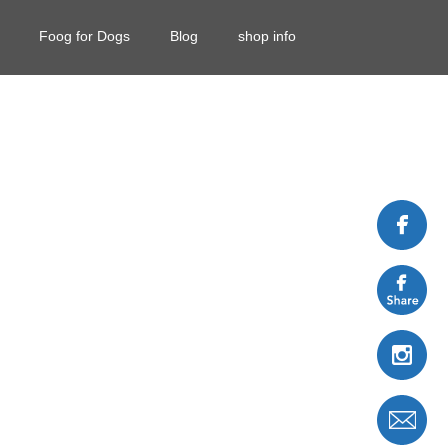
Foog for Dogs
Blog
shop info