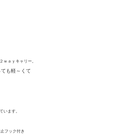
２ｗａｙキャリー。
っても軽～くて
ています。
防止フック付き