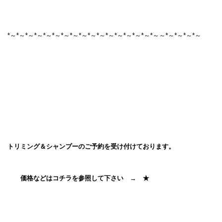
*～*～*～*～*～*～*～*～*～*～*～*～*～*～*～*～*～～*～*～*～*～
トリミング＆シャンプーのご予約を受け付けております。
価格などはコチラを参照して下さい →
★