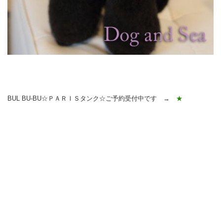
BUL BU-BU☆ＰＡＲＩＳタンク☆ご予約受付中です →
★