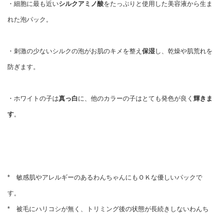
・細胞に最も近い
シルクアミノ酸
をたっぷりと使用した美容液から生ま
れた泡パック。
・刺激の少ない
シルクの泡がお肌のキメを整え
保湿
し、
乾燥や肌荒れを
防ぎ
ます。
・ホワイトの子は
真っ白
に、他のカラーの子はとても発色が良く
輝きま
す
。
* 敏感肌やアレルギーのあるわんちゃんにもＯＫな優しいパックで
す。
* 被毛にハリコシが無く、トリミング後の状態が長続きしないわんち