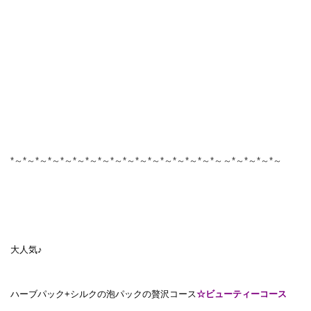
*～*～*～*～*～*～*～*～*～*～*～*～*～*～*～*～*～～*～*～*～*～
大人気♪
ハーブパック+シルクの泡パックの贅沢コース
☆
ビューティーコース