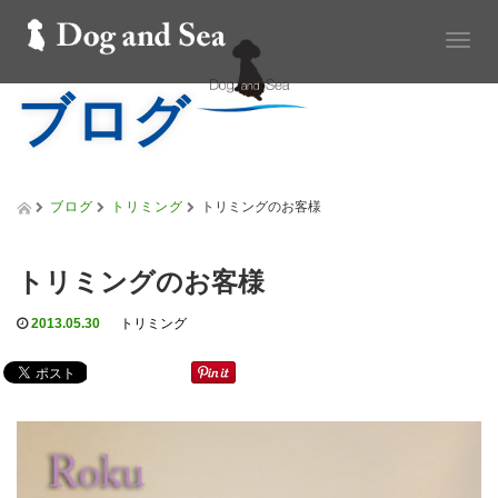
T
o
ブログ
g
g
l
e
n
a
ブログ
トリミング
トリミングのお客様
v
i
g
トリミングのお客様
a
t
2013.05.30
トリミング
i
o
n