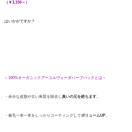
（￥3,150～）
はいかがですか？
～100%オーガニックアーユルヴェーダハーブパックとは～
・余分な皮脂や古い角質を除去し
臭いの元を絶ちます
。
・被毛一本一本をしっかりコーティングして
ボリュームUP
。