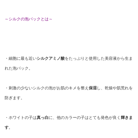
～シルクの泡パックとは～
・細胞に最も近い
シルクアミノ酸
をたっぷりと使用した美容液から生ま
れた泡パック。
・刺激の少ない
シルクの泡がお肌のキメを整え
保湿
し、
乾燥や肌荒れを
防ぎ
ます。
・ホワイトの子は
真っ白
に、他のカラーの子はとても発色が良く
輝きま
す
。