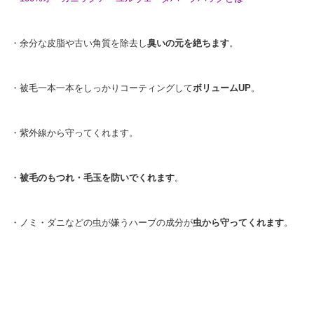
・余分な皮脂や古い角質を除去し
臭いの元を絶ちます
。
・被毛一本一本をしっかりコーティングして
ボリュームUP
。
・紫外線から守ってくれます。
・
被毛のもつれ・毛玉を防いでくれます
。
・ノミ・ダニなどの虫が嫌うハーブの成分が
虫から守ってくれます
。