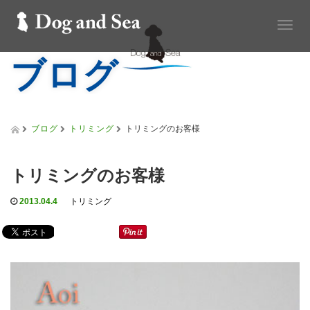
T
o
ブログ
g
g
l
e
n
a
ブログ
トリミング
トリミングのお客様
v
i
g
トリミングのお客様
a
t
2013.04.4
トリミング
i
o
n