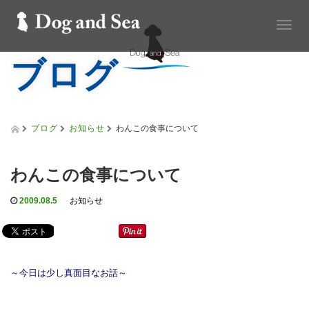
T
o
ブログ
g
g
l
e
n
a
ブログ
お知らせ
わんこの食事について
v
i
g
わんこの食事について
a
t
2009.08.5
お知らせ
i
o
n
～今日は少し真面目なお話～