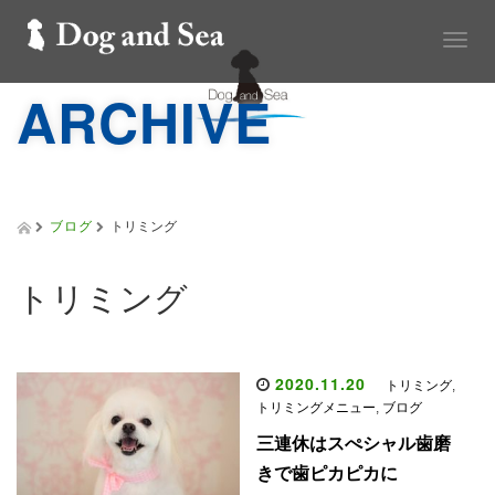
T
o
g
ARCHIVE
g
l
e
n
a
v
ブログ
トリミング
i
g
a
トリミング
t
i
o
n
2020.11.20
トリミング
,
トリミングメニュー
,
ブログ
三連休はスぺシャル歯磨
きで歯ピカピカに